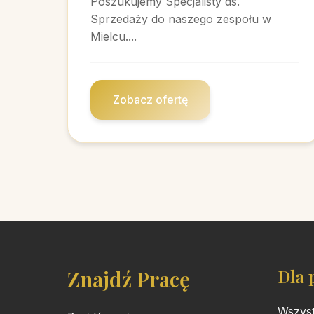
Poszukujemy Specjalisty ds.
Sprzedaży do naszego zespołu w
Mielcu....
Zobacz ofertę
Znajdź Pracę
Dla 
Wszyst