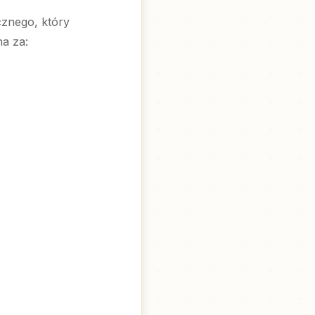
cznego, który
a za: