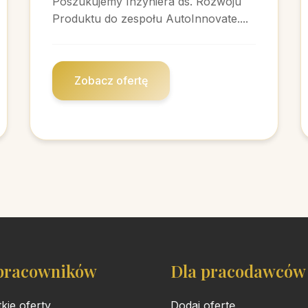
Poszukujemy Inżyniera ds. Rozwoju
Produktu do zespołu AutoInnovate....
Zobacz ofertę
pracowników
Dla pracodawców
kie oferty
Dodaj ofertę