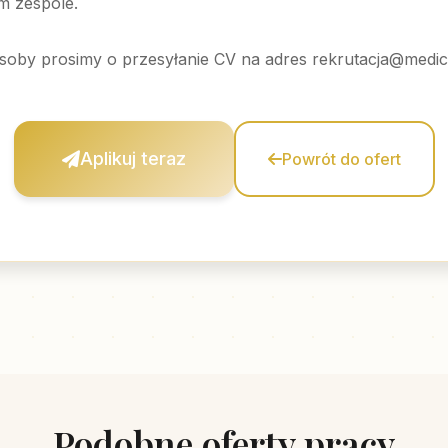
m zespole.
soby prosimy o przesyłanie CV na adres
rekrutacja@medica
Aplikuj teraz
Powrót do ofert
Podobne oferty pracy