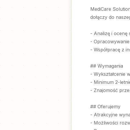
MediCare Solution
dołączy do nasze
- Analizę i ocenę 
- Opracowywanie
- Współpracę z in
## Wymagania
- Wykształcenie w
- Minimum 2-letn
- Znajomość prze
## Oferujemy
- Atrakcyjne wyn
- Możliwości roz