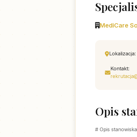
Specjali
MediCare So
Lokalizacja
Kontakt:
rekrutacja
Opis st
# Opis stanowiska