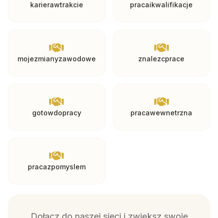
karierawtrakcie
pracaikwalifikacje
mojezmianyzawodowe
znalezcprace
gotowdopracy
pracawewnetrzna
pracazpomyslem
Dołącz do naszej sieci i zwiększ swoje